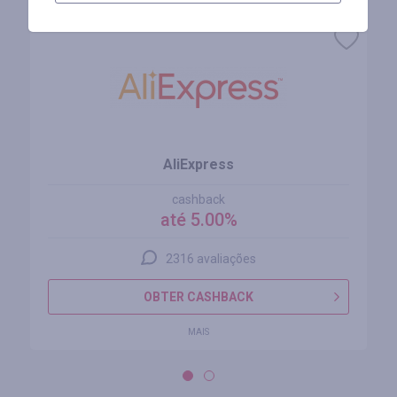
AliExpress
cashback
até 5.00%
2316 avaliações
OBTER CASHBACK
MAIS