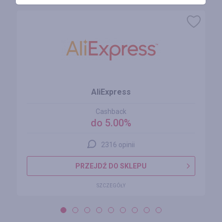
AliExpress
Cashback
do 5.00%
2316 opinii
PRZEJDŹ DO SKLEPU
SZCZEGÓŁY