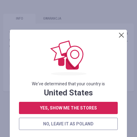
INFO
GWARANCJA
W naszym sklepie z odżywkami znajdziesz: odżywki dla
sportowców, suplementy diety, białko, aminokwasy, kreatyna,
węglowodany, odżywki na masę, tabletki na odchudzanie.
Zapytanie transakcyjne
50.00
%
Płatne zamówienie
4.00
%
We've determined that your country is
United States
ZALOGUJ SIĘ, ŻEBY ZOSTAWIĆ OPINIĘ
YES, SHOW ME THE STORES
NO, LEAVE IT AS POLAND
Podobne sklepy