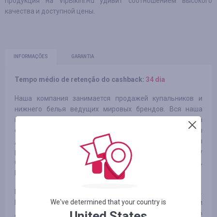
продукция на VipBikini.Ru удивит соотношением высокого
качества и доступной цены.
INFORMAÇÕES
GARANTIA
Tempo médio de retenção do cashback:
34 dia
Наша компания занимается продажей купальников и
нижнего белья ведущих мировых брендов. Вся наша
продукция высочайшего качества изготавливается на
фабриках Италии, Польши, США, Китая. Наши цены
доступны любому покупателю благодаря тому, что мы
работаем напрямую с производителями мировых luxury
брендов, таких как: Lspace, Caffe, Victoria's Secret,
Magistral, Beach Bunny, Guess , Marc and Andre.
Наш магазин постоянно увеличивает свой ассортимент.
We've determined that your country is
Ежемесячно к нам приходят поставки с абсолютно новым
United States
для российского рынка товаром. Более 70% нашего