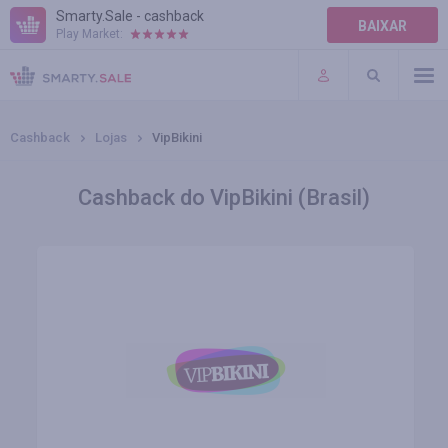
Smarty.Sale - cashback
BAIXAR
Play Market:
AJUDA
TERMOS DE USO
Cashback
Lojas
VipBikini
Cashback do VipBikini (Brasil)