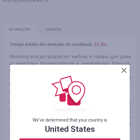
или на рабочем месте.
INFORMAÇÕES
GARANTIA
Tempo médio de retenção do cashback:
22 dia
Westwing всегда предлагает мебель и товары для дома
от известных производителей и дизайнерских брендов,
классику, неподвластную времени – и все это по
особенно низким ценам. Каждый день запускаются
новые акции со скидками до -70%. Еженедельно шоппинг-
клуб предлагает до 4000 новых продуктов.
Основной фокус - стильные бренды и
высококачественная презентация товаров. Мы
привлекаем покупателей уникальными и необычными
We've determined that your country is
акциями, распродажами и идеями для вдохновения. Для
United States
наших брендов мы - долгосрочный и надежный партнер.