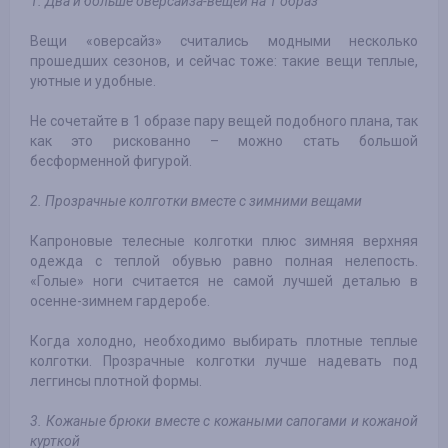
1. Два и больше оверсайза-вещей на 1 образ
Вещи «оверсайз» считались модными несколько
прошедших сезонов, и сейчас тоже: такие вещи теплые,
уютные и удобные.
Не сочетайте в 1 образе пару вещей подобного плана, так
как это рискованно – можно стать большой
бесформенной фигурой.
2. Прозрачные колготки вместе с зимними вещами
Капроновые телесные колготки плюс зимняя верхняя
одежда с теплой обувью равно полная нелепость.
«Голые» ноги считается не самой лучшей деталью в
осенне-зимнем гардеробе.
Когда холодно, необходимо выбирать плотные теплые
колготки. Прозрачные колготки лучше надевать под
леггинсы плотной формы.
3. Кожаные брюки вместе с кожаными сапогами и кожаной
курткой