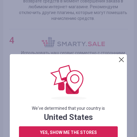
возврате средств в момент совершения заказа в
любимом интернет-магазине. Рекомендуем
отключить другие плагины, которые могут помешать
начислению средств.
Использовать наш сервис совместно с сторонними
дисконтными, бонусными программами, может на
засчитать Вашу покупку в нашей системе.
промокоды из нашего раздела, в большинстве
несовместимы с другими промокодами интернет-
We've determined that your country is
магазинов. Пользуйтесь исключительно нашими.
United States
YES, SHOW ME THE STORES