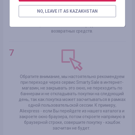
В момент совершения покупки, постарайтесь не
NO, LEAVE IT AS KAZAKHSTAN
переходить по рекламным баннерам на сторонних
сайтах, в том числе и в некоторых интернет-
магазинах, так как это может навредить начислению
возвратных средств.
Обратите внимание, мы настоятельно рекомендуем
при переходе через сервис Smarty.Sale в интернет-
магазин, не закрывать это окно, не переходить по
баннерам и не откладывать покупки на следующий
день, так как покупка может засчитываться в рамках
одной пользовательской сессии. К примеру,
Aliexpress - если Вы перейдете из нашего каталога и
закроете окно браузера, потом откроете напрямую в
браузерной строке, совершите покупку - кэшбэк
засчитан не будет.