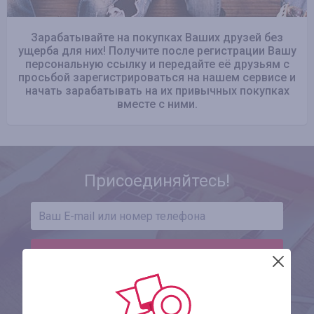
Зарабатывайте на покупках Ваших друзей без
ущерба для них! Получите после регистрации Вашу
персональную ссылку и передайте её друзьям с
просьбой зарегистрироваться на нашем сервисе и
начать зарабатывать на их привычных покупках
вместе с ними.
Присоединяйтесь!
ЗАРЕГИСТРИРОВАТЬСЯ
Уже зарегистрированы?