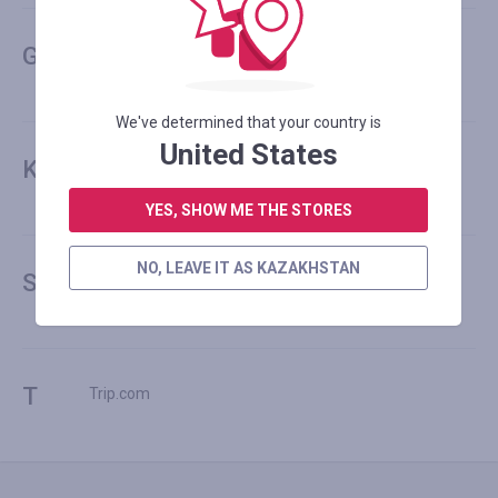
G
Geekbuying.com
We've determined that your country is
United States
K
KKday
YES, SHOW ME THE STORES
NO, LEAVE IT AS KAZAKHSTAN
S
SUNSKY.com
T
Trip.com