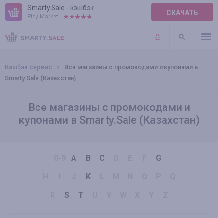
Smarty.Sale - кэшбэк
СКАЧАТЬ
Play Market:
ПРАВИЛА
ПЛАГИНЫ
Кэшбэк сервис
Все магазины с промокодами и купонами в
Smarty.Sale (Казахстан)
Все магазины с промокодами и
купонами в Smarty.Sale (Казахстан)
0-9
A
B
C
D
E
F
G
H
I
J
K
L
M
N
O
P
Q
R
S
T
U
V
W
X
Y
Z