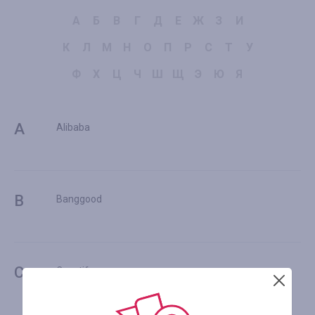
А
Б
В
Г
Д
Е
Ж
З
И
К
Л
М
Н
О
П
Р
С
Т
У
Ф
Х
Ц
Ч
Ш
Щ
Э
Ю
Я
A
Alibaba
B
Banggood
C
Casetify
Corsair