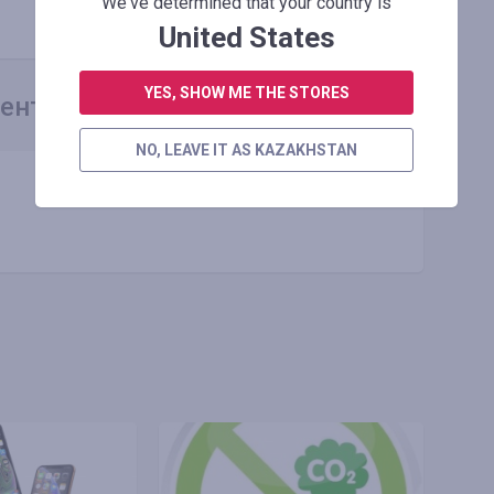
We've determined that your country is
Скопировать ссылку
United States
YES, SHOW ME THE STORES
ентарий
NO, LEAVE IT AS KAZAKHSTAN