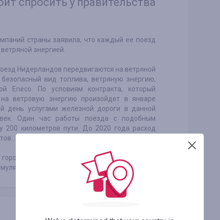
оит спросить у правительства
мпаний страны заявила, что каждый ее поезд
 ветряной энергией.
й поезд Нидерландов передвигаются на ветряной
 безопасный вид топлива, ветряную энергию,
й Eneco. По условиям контракта, который
 на ветровую энергию произойдет в январе
ый день услугами железной дороги в данной
овек. Один час работы поезда с подобным
у 200 километров пути. До 2020 года расход
тов.
 город Тулувр-о-Перш, была построена трасса,
умуляторов.