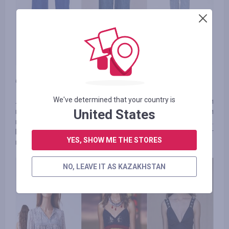
6. «Летающие»
We've determined that your country is
Летящий деним легкой формы тоже претендует на свои
United States
медали летом. Сооружают из него брюки-юбки
воздушной формы, а также обтягивающие джинсы.
Брюки, сделанные из подобного текстиля, не будут
YES, SHOW ME THE STORES
парить ноги в жару.
NO, LEAVE IT AS KAZAKHSTAN