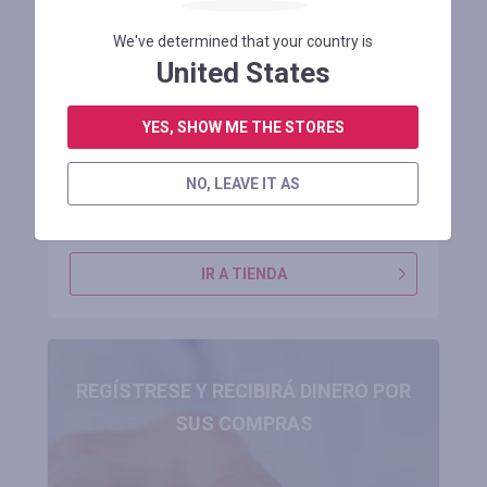
We've determined that your country is
Cable flexible original para placa madre
United States
OPPO Pad Air2 SPA4901
YES, SHOW ME THE STORES
Restante 1 mes
NO, LEAVE IT AS
INICIE SESIÓN PARA VER EL CÓDIGO PROMOCIONAL
IR A TIENDA
REGÍSTRESE Y RECIBIRÁ DINERO POR
SUS COMPRAS