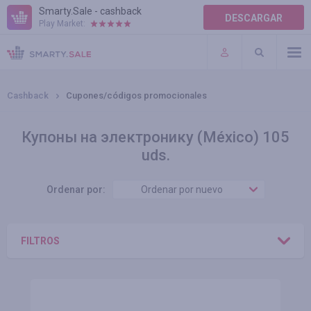
Smarty.Sale - cashback
DESCARGAR
Play Market:
AYUDA
TÉRMINOS DE USO
Cashback
Cupones/códigos promocionales
Купоны на электронику (México) 105
uds.
Ordenar por:
Ordenar por nuevo
FILTROS