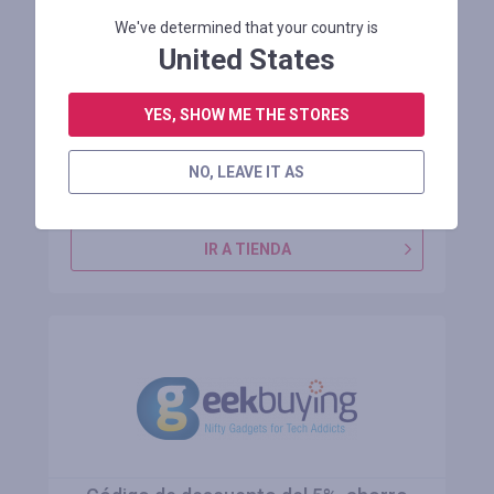
Precio promocional de 1799.99$ en la
We've determined that your country is
bicicleta eléctrica RAYZEPH PRO30 52V
United States
[EU DIRECT]
YES, SHOW ME THE STORES
Restante 1 mes
NO, LEAVE IT AS
INICIE SESIÓN PARA VER EL CÓDIGO PROMOCIONAL
IR A TIENDA