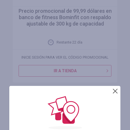
Precio promocional de 99,99 dólares en
banco de fitness Bominfit con respaldo
ajustable de 300 kg de capacidad
Restante 22 día
INICIE SESIÓN PARA VER EL CÓDIGO PROMOCIONAL
IR A TIENDA