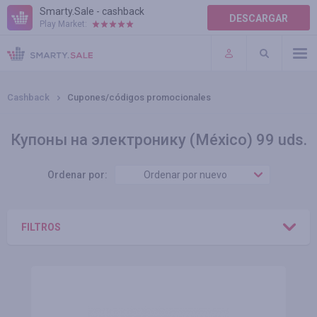
Smarty.Sale - cashback
DESCARGAR
Play Market:
AYUDA
TÉRMINOS DE USO
Cashback
Cupones/códigos promocionales
Купоны на электронику (México) 99 uds.
Ordenar por:
Ordenar por nuevo
FILTROS