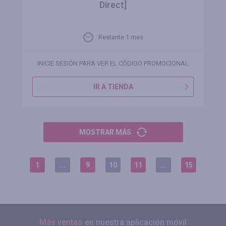
Direct]
Restante 1 mes
INICIE SESIÓN PARA VER EL CÓDIGO PROMOCIONAL
IR A TIENDA
MOSTRAR MÁS
1
...
9
10
11
...
15
Más ventas
en nuestra aplicación móvil