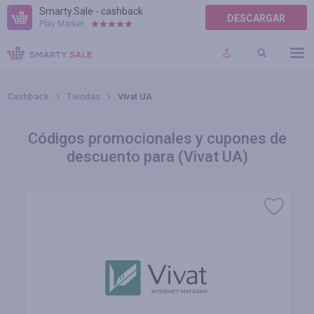
Smarty.Sale - cashback
DESCARGAR
Play Market:
AYUDA
TÉRMINOS DE USO
Cashback
Tiendas
Vivat UA
Códigos promocionales y cupones de
descuento para (Vivat UA)