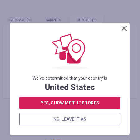
INFORMACIÓN
GARANTÍA
CUPONES
(1)
Знижка 10%
Restante 4 mes
INICIE SESIÓN PARA VER EL CÓDIGO PROMOCIONAL
We've determined that your country is
United States
YES, SHOW ME THE STORES
Tiendas similares
NO, LEAVE IT AS