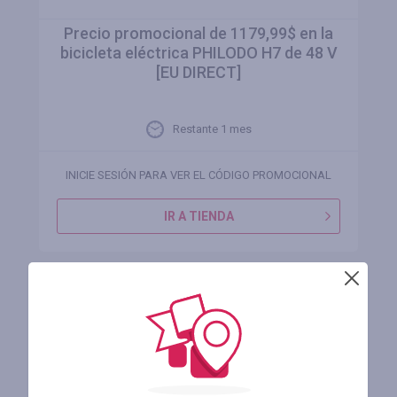
Precio promocional de 1179,99$ en la
bicicleta eléctrica PHILODO H7 de 48 V
[EU DIRECT]
Restante 1 mes
INICIE SESIÓN PARA VER EL CÓDIGO PROMOCIONAL
IR A TIENDA