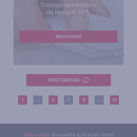
Consiga un beneficio
de hasta el 50 %
REGISTRARSE
MOSTRAR MÁS
1
...
6
7
8
...
15
Más ventas
en nuestra aplicación móvil