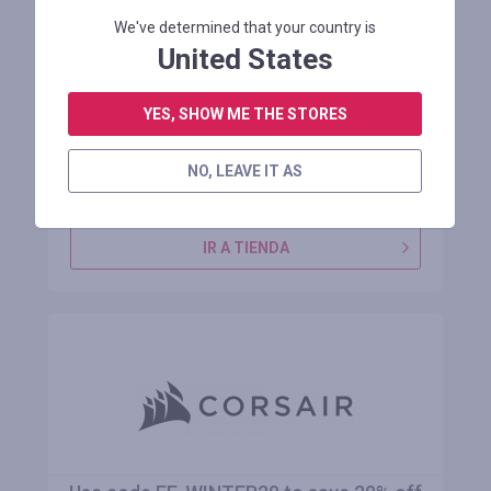
14,35% de descuento en la bicicleta
We've determined that your country is
eléctrica Halo Knight H02, motor sin
United States
escobillas de 750 W, bate de 48 V y 16
Ah
YES, SHOW ME THE STORES
Restante 1 mes
NO, LEAVE IT AS
INICIE SESIÓN PARA VER EL CÓDIGO PROMOCIONAL
IR A TIENDA