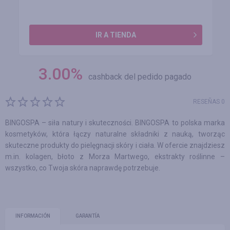
IR A TIENDA
3.00
%
cashback del pedido pagado
RESEÑAS 0
BINGOSPA – siła natury i skuteczności. BINGOSPA to polska marka
kosmetyków, która łączy naturalne składniki z nauką, tworząc
skuteczne produkty do pielęgnacji skóry i ciała. W ofercie znajdziesz
m.in. kolagen, błoto z Morza Martwego, ekstrakty roślinne –
wszystko, co Twoja skóra naprawdę potrzebuje.
INFORMACIÓN
GARANTÍA