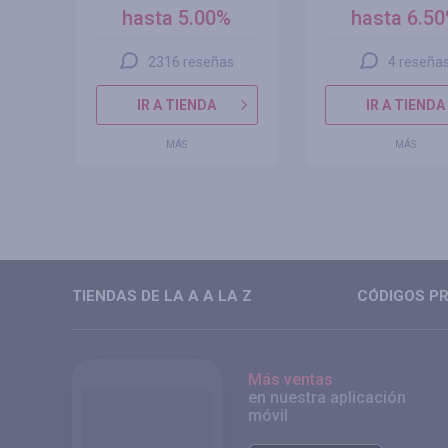
hasta 5.00%
hasta 6.5
2316 reseñas
4 reseña
IR A TIENDA
IR A TIENDA
MÁS
MÁS
TIENDAS DE LA A A LA Z
CÓDIGOS PR
Más ventas
en nuestra aplicación
móvil