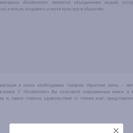
-магазина «Bookinstein» является объединение людей, кото
ся, учиться, создавать и нести культуру в общество.
вигация и поиск необходимых товаров, обратная связь – явл
азина. С «Bookinstein» Вы получаете современные книги, а 
у и, самое главное, удовольствие от чтения книг, представле