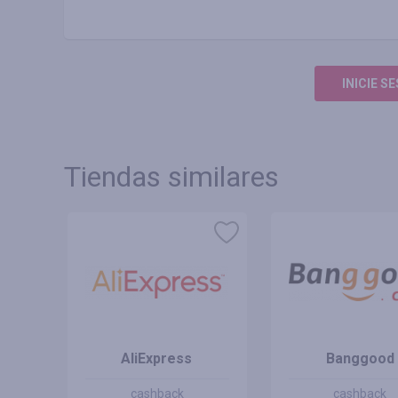
INICIE S
Tiendas similares
 MX
AliExpress
Banggood
cashback
cashback