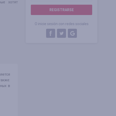
рые хотят
REGISTRARSE
O inicie sesión con redes sociales
яется
также:
нных в