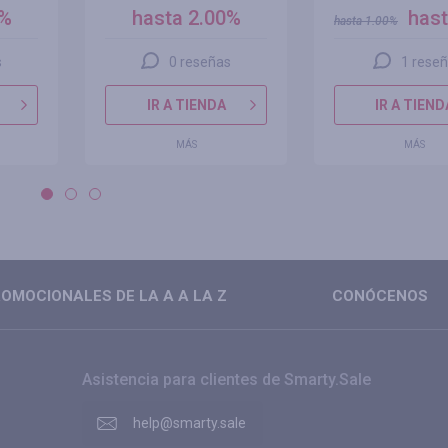
0%
hasta 2.00%
hast
hasta
1.00
%
s
0 reseñas
1 rese
IR A TIENDA
IR A TIEND
MÁS
MÁS
OMOCIONALES DE LA A A LA Z
CONÓCENOS
Asistencia para clientes de Smarty.Sale
help@smarty.sale