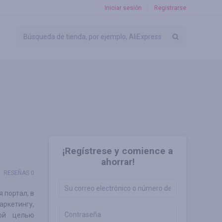
Iniciar sesión
Registrarse
¡Regístrese y comience a
ahorrar!
RESEÑAS 0
 портал, в
ркетингу,
ной целью