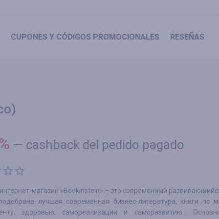
CUPONES
Y CÓDIGOS PROMOCIONALES
RESEÑAS
co)
%
—
cashback del pedido pagado
нтернет-магазин «Bookinstein» – это современный развивающийся
подобрана лучшая современная бизнес-литература, книги по ма
енту, здоровью, самореализации и саморазвитию… Основ