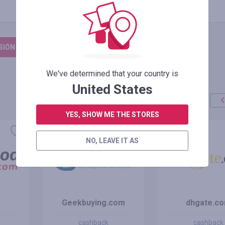
ESIÓN PARA DEJAR UNA RESEÑA
We've determined that your country is
United States
YES, SHOW ME THE STORES
oferta
+100%
NO, LEAVE IT AS
Geekbuying.com
dhgate.c
cashback
cashback