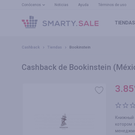
Conócenos
Noticias
Ayuda
Términos de uso
TIENDAS
Cashback
Tiendas
Bookinstein
Cashback de Bookinstein (Méxi
3.85
Книжный и
котором 
менеджм