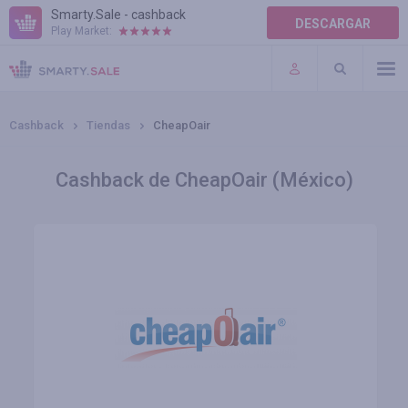
Smarty.Sale - cashback
DESCARGAR
Play Market:
AYUDA
TÉRMINOS DE USO
Cashback
Tiendas
CheapOair
Cashback de CheapOair (México)