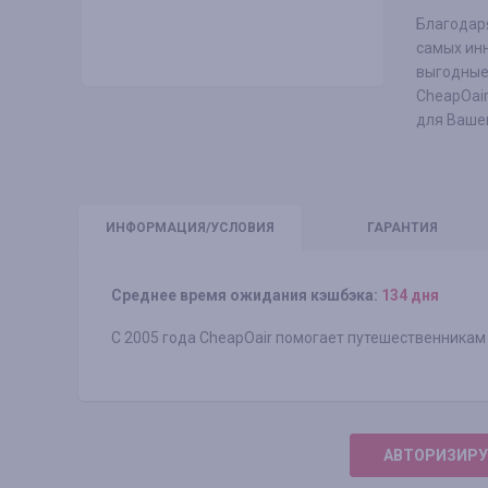
Благодаря
самых ин
выгодные
CheapOair
для Ваше
ИНФО
РМАЦИЯ/УСЛОВИЯ
ГАРАНТИЯ
Среднее время ожидания кэшбэка:
134 дня
С 2005 года CheapOair помогает путешественникам
АВТОРИЗИРУ