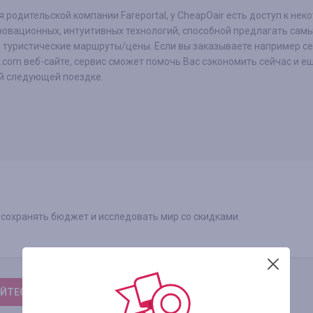
 родительской компании Fareportal, у CheapOair есть доступ к нек
новационных, интуитивных технологий, способной предлагать сам
 туристические маршруты/цены. Если вы заказываете например се
.com веб-сайте, сервис сможет помочь Вас сэкономить сейчас и е
й следующей поездке.
 сохранять бюджет и исследовать мир со скидками.
ЙТЕСЬ, ЧТОБЫ ОСТАВИТЬ ОТЗЫВ