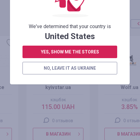
We've determined that your country is
United States
YES, SHOW ME THE STORES
NO, LEAVE IT AS UKRAINE
ce
kyivstar.ua
Wolf.ua
кэшбэк
кэшбэк
115.00 UAH
3.85%
ов
0 отзывов
0 отзыв
В МАГАЗИН
В МАГАЗИ