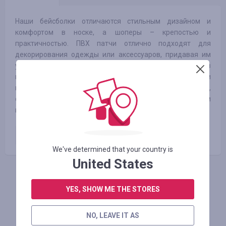
Наши бейсболки отличаются стильным дизайном и
комфортом в носке, а шоперы – крепостью и
практичностью. ПВХ патчи отлично подходят для
декорирования одежды или аксессуаров, придавая им
уникальность. Холдеры и органайзеры для значков
предназначены для удобного хранения и демонстрации
вашей коллекции. Они помогут вам упорядочить значки,
сохранять их в безопасности и легко показывать друзьям
или коллегам.
Оплаченный заказ
7.70
%
We've determined that your country is
United States
INICIE SESIÓN PARA DEJAR UNA RESEÑA
YES, SHOW ME THE STORES
NO, LEAVE IT AS