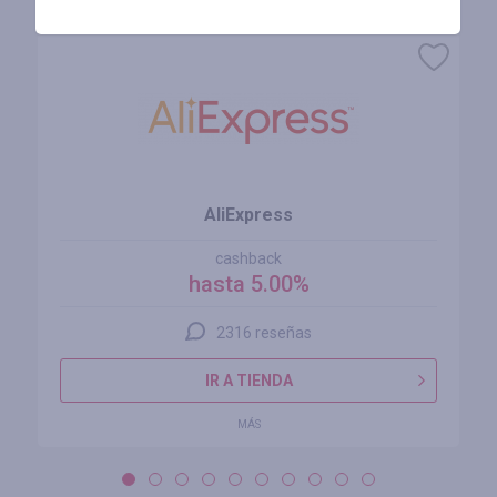
Tiendas similares
AliExpress
cashback
hasta 5.00%
2316 reseñas
IR A TIENDA
MÁS