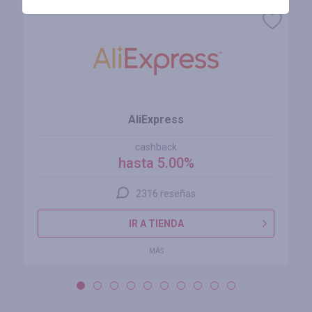
AliExpress
cashback
hasta 5.00%
2316 reseñas
IR A TIENDA
MÁS