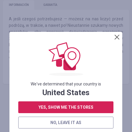
INFORMACIÓN
GARANTÍA
A jeśli czegoś potrzebujesz — możesz na nas liczyć przed
podróżą, w trakcie, a nawet po! Nieustannie szukamy nowych
sposobów, aby poprawić doświadczenia pasażerów
związane z podróżowaniem promami. My też rezerwujemy
bilety online, dlatego chcemy ułatwić proces rezerwacji i
skupić się na tym, co najprzyjemniejsze — naszych
wymarzonych podróżach!
Zamówienie opłacone
1.00
%
We've determined that your country is
United States
INICIE SESIÓN PARA DEJAR UNA RESEÑA
YES, SHOW ME THE STORES
NO, LEAVE IT AS
Tiendas similares