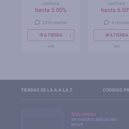
cashback
cashback
hasta 5.00%
hasta 6.5
2316 reseñas
4 reseña
IR A TIENDA
IR A TIENDA
MÁS
MÁS
TIENDAS DE LA A A LA Z
CÓDIGOS PR
Más ventas
en nuestra aplicación
móvil