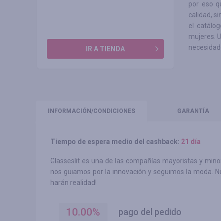
por eso q
calidad, s
el catálo
mujeres. U
necesidad
IR A TIENDA
INFORMACIÓN
/CONDICIONES
GARANTÍA
Tiempo de espera medio del cashback:
21 día
Glasseslit es una de las compañías mayoristas y mino
nos guiamos por la innovación y seguimos la moda. Nu
harán realidad!
10.00
%
pago del pedido