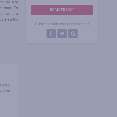
tes de alta
de moda. En
REGISTRARSE
 como para
justen a tus
O inicie sesión con redes sociales
lidad,
vas se