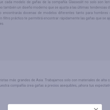
ue cada modelo de gafas de la compañía Glasseslit no solo son len
ino también un diseño moderno que se ajusta a las últimas tendencias 
go encontrarás docenas de modelos diferentes tanto para hombres
n filtro práctico te permitirá encontrar rápidamente las gafas que se a
es.
ristas más grandes de Asia. Trabajamos solo con materiales de alta ca
estra compañía crea gafas a precios asequibles, ¡ahora tus expectati