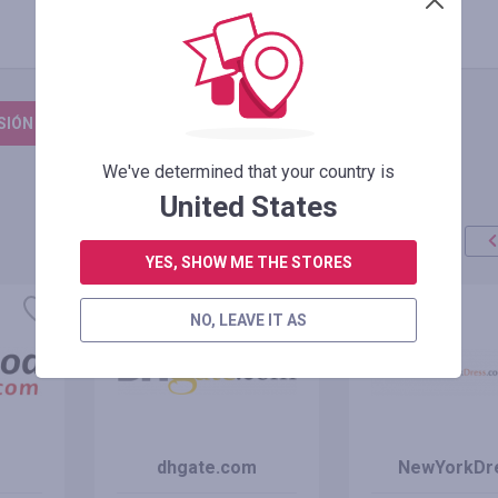
ESIÓN PARA DEJAR UNA RESEÑA
We've determined that your country is
United States
YES, SHOW ME THE STORES
oferta
+100%
NO, LEAVE IT AS
dhgate.com
NewYorkDr