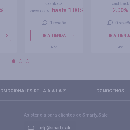
cashback
cashback
0%
hasta 1.00%
2.00%
hasta
1.00
%
s
1 reseña
0 reseñ
IR A TIENDA
IR A TIEND
MÁS
MÁS
OMOCIONALES DE LA A A LA Z
CONÓCENOS
Asistencia para clientes de Smarty.Sale
help@smarty.sale