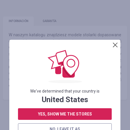
INFORMACIÓN
GARANTÍA
W naszym katalogu znajdziesz modele stolarki dopasowane
do swoich potrzeb, rodzaju pomieszczenia oraz aranżacji
wnętrza. Jako producent drzwi dbamy o najdrobniejszy
szczegół każdego projektu, aby zaproponować Ci produkty
funkcjonalne i estetycznie wykonane. Korzystamy z
najlepszych materiałów dostępnych na rynku, dzięki czemu
drzwi są solidne i bezawaryjne. Cechuje je nie tylko
wytrzymałość, ale także nowoczesny design i różnorodność
wzorów do wyboru.
We've determined that your country is
United States
YES, SHOW ME THE STORES
INICIE SESIÓN PARA DEJAR UNA RESEÑA
NO, LEAVE IT AS