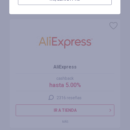
Tiendas similares
AliExpress
cashback
hasta 5.00%
2316 reseñas
IR A TIENDA
MÁS