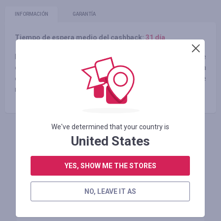
INFORMACIÓN
GARANTÍA
Tiempo de espera medio del cashback:
31 día
Hay muchísimo que ver a las puertas de tu casa. Ya sea que
estés planeando unas vacaciones de verano con niños o una
escapada de fin de semana con tu pareja, tu próximo viaje
nunca se sintió tan cerca.
We've determined that your country is
INICIE SESIÓN PARA DEJAR UNA RESEÑA
United States
YES, SHOW ME THE STORES
Tiendas similares
NO, LEAVE IT AS