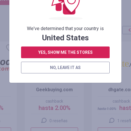
We've determined that your country is
United States
oferta
+100%
YES, SHOW ME THE STORES
NO, LEAVE IT AS
Geekbuying.com
dhgate.c
cashback
cashback
0%
hasta 2.00%
hast
hasta
1.00
%
s
0 reseñas
1 rese