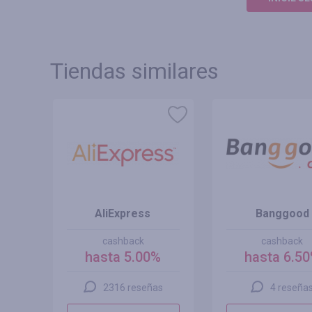
Tiendas similares
 MX
AliExpress
Banggood
cashback
cashback
hasta 5.00%
hasta 6.5
2316 reseñas
4 reseña