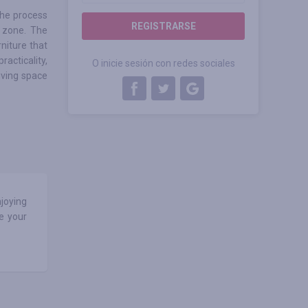
the process
REGISTRARSE
g zone. The
rniture that
acticality,
O inicie sesión con redes sociales
living space
njoying
e your