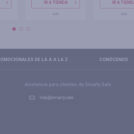
IR A TIENDA
IR A TIEND
MÁS
MÁS
OMOCIONALES DE LA A A LA Z
CONÓCENOS
Asistencia para clientes de Smarty.Sale
help@smarty.sale