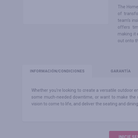
The Homes 
of transf
team's ins
offers tim
making it 
out onto t
INFORMACIÓN
/CONDICIONES
GARANTÍA
Whether you're looking to create a versatile outdoor ent
some much-needed downtime, or want to make the most
vision to come to life, and deliver the seating and dinin
INICIE S