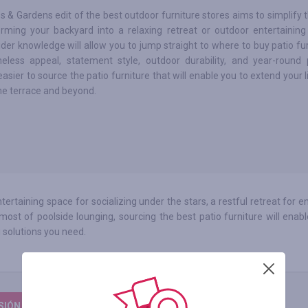
& Gardens edit of the best outdoor furniture stores aims to simplify 
orming your backyard into a relaxing retreat or outdoor entertainin
ider knowledge will allow you to jump straight to where to buy patio fu
eless appeal, statement style, outdoor durability, and year-round pr
easier to source the patio furniture that will enable you to extend your 
he terrace and beyond.
ertaining space for socializing under the stars, a restful retreat for e
 of poolside lounging, sourcing the best patio furniture will enabl
g solutions you need.
ESIÓN PARA DEJAR UNA RESEÑA