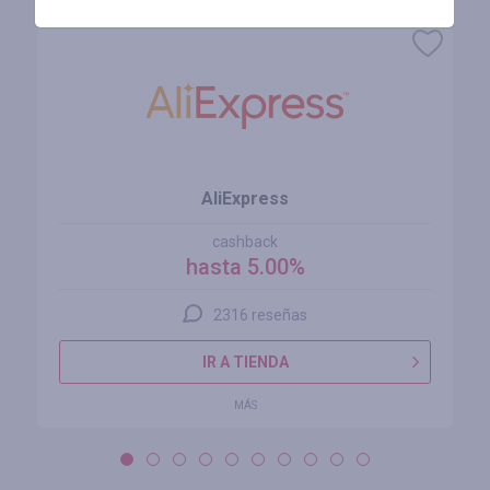
AliExpress
cashback
hasta 5.00%
2316 reseñas
IR A TIENDA
MÁS