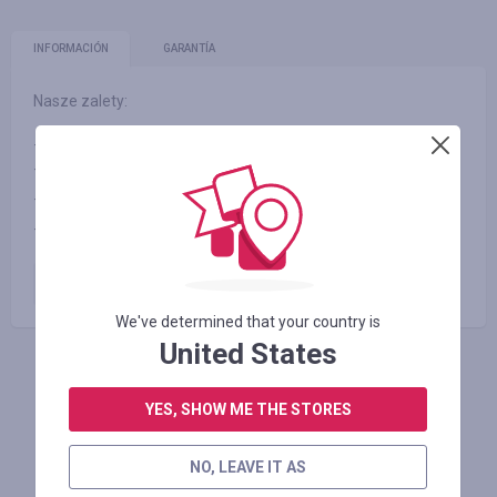
INFORMACIÓN
GARANTÍA
Nasze zalety:
- Gwarancja satysfakcji
- Ekspresowa dostawa
- 100 dni na odstąpienie od umowy
- Polski wydawca
Zamówienie opłacone
7.50
%
We've determined that your country is
United States
INICIE SESIÓN PARA DEJAR UNA RESEÑA
YES, SHOW ME THE STORES
NO, LEAVE IT AS
Tiendas similares