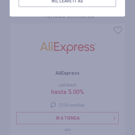
NO, LEAVE IT AS
Tiendas similares
AliExpress
cashback
hasta 5.00%
2316 reseñas
IR A TIENDA
MÁS