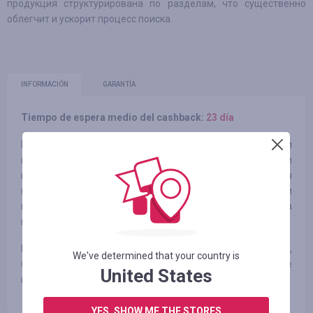
продукция структурирована по разделам, что существенно
облегчит и ускорит процесс поиска.
INFORMACIÓN
GARANTÍA
Tiempo de espera medio del cashback:
23 día
Мы издаем только те книги, которые сами мечтаем
прочитать. Наши книжки всегда вкусно пахнут, обложки
приятны на ощупь, а закладка-ляссе делает из чтения
приятный ритуал. У нас сотни тысяч друзей и десятки
книжных наград. Каждый час выходит новая рецензия на
нашу книгу.
Наши 7 направлений книг: Бизнес, Маркетинг,
We've determined that your country is
Саморазвитие, Творчество, Детство, Расширяющие
United States
кругозор, Здоровый образ жизни.
YES, SHOW ME THE STORES