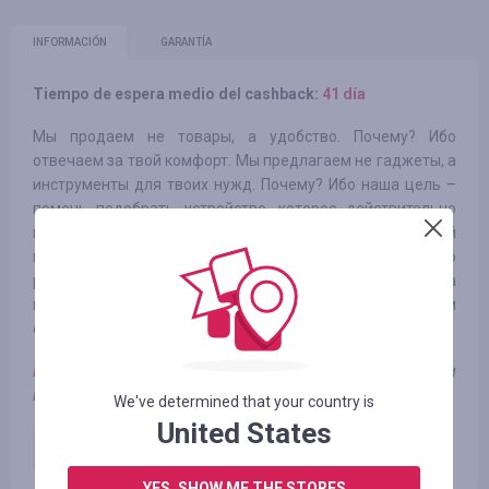
INFORMACIÓN
GARANTÍA
Tiempo de espera medio del cashback:
41 día
Мы продаем не товары, а удобство. Почему? Ибо
отвечаем за твой комфорт. Мы предлагаем не гаджеты, а
инструменты для твоих нужд. Почему? Ибо наша цель –
помочь подобрать устройство, которое действительно
поможет тебе достигать целей! Мы преданы своей
миссии. Каждый магазин-звезда, как и каждый его
работник – частица Вселенной. Мы не остановимся, пока
миру потребуются технологии. И, похоже, будем
существовать, пока будет существовать мир.
Примечание:
кэшбек не начисляется при использовании
промокода
We've determined that your country is
United States
Оплаченный заказ
1.17
%
YES, SHOW ME THE STORES