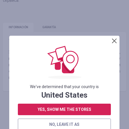
сервиса.
INFORMACIÓN
GARANTÍA
Tiempo de espera medio del cashback:
88 días
Заказ трансфера из аэропорта, такси и услуги шофера,
поезда и автобусы в более чем 500 городах по всему
миру. Бронируйте онлайн безопасно и без суеты и
сэкономьте время. Rideways входит в группу Priceline.com
наравне с такими брендами как Booking, Agoda и KAYAK.
We've determined that your country is
United States
INICIE SESIÓN PARA DEJAR UNA RESEÑA
YES, SHOW ME THE STORES
NO, LEAVE IT AS