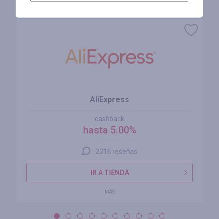
Tiendas similares
AliExpress
cashback
hasta 5.00%
2316 reseñas
IR A TIENDA
MÁS