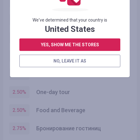
Leisure/Recreation
2.50
%
Outdoor activities
2.50
%
We've determined that your country is
United States
Wi-Fi
2.50
%
YES, SHOW ME THE STORES
Visa Internationalization
2.50
%
NO, LEAVE IT AS
SIM card
2.50
%
One-day tour
2.50
%
Food and Beverage
2.50
%
Бронирование гостиниц
2.75
%