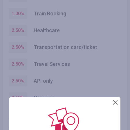
Train Booking
1.00
%
Healthcare
2.50
%
Transportation card/ticket
2.50
%
Travel Services
2.50
%
API only
2.50
%
Camping
2.50
%
Tickets
2.50
%