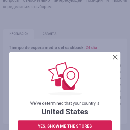
вопросы относительно интересующей позиции и помочь
определиться с выбором.
INFORMACIÓN
GARANTÍA
Tiempo de espera medio del cashback:
24 día
Мы без сомнений можем утверждать, что ZooПассаж –
один из лучших интернет-магазинов зоотоваров в
Москве. Выбирая ZooПассаж, Вы приобретаете не только
качественные товары и хорошее настроение, но и массу
свободного времени. Вам необязательно сломя голову
бежать в зоомагазин, если у Вашего питомца закончился
корм. Вы можете приобрести необходимые зоотовары в
We've determined that your country is
нашем интернет-магазине зоотоваров для животных
United States
прямо с доставкой.
YES, SHOW ME THE STORES