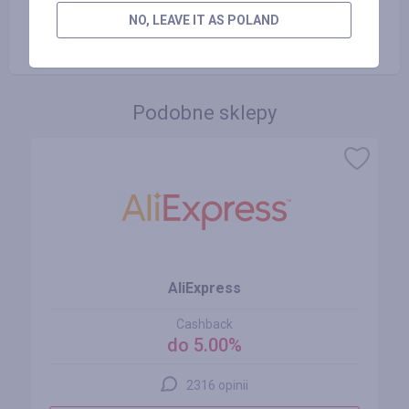
NO, LEAVE IT AS POLAND
Podobne sklepy
AliExpress
Cashback
do 5.00%
2316 opinii