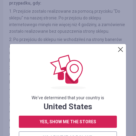
przypadku, gdy:
1. Przejście zostało realizowane za pomocą przycisku "Do
sklepu" na naszej stronie. Po przejściu do sklepu
internetowego minęło nie więcej niż 4 godziny, a zamówienie
zostało realizowane bez opuszczenia strony sklepu.
2. Po przejściu do sklepu nie wchodziłeś na strony banerów
reklamowych z innych źródeł oraz do newsleterów sklepów
internetowychв na stronie, a także nie korzystałeś z kodów
promocyjnych innych firm.
3. Wybrany przez Ciebie produkt bierze udział w programie
Cashback (w niektórych sklepach internetowych istnieje
podział na kategorie, patrz zakładkę «Informacja/Warunki» )
4. Po realizacji płatności w sklepie internetowym nie
zrezygnowałeś z zakupu z żadnych przyczyn
We've determined that your country is
5. Nie korzystasz lub wyłączyłeś specjalne blokery reklam jak
United States
AdBlock, lub inne
Gwarantujemy wypłatę zarobionych przez Ciebie kosztów w
YES, SHOW ME THE STORES
dogodny sposób w ciągu trzech dni roboczych (zwykłe nie
dłużej niż doba) po złożeniu zapytania za pośrednictwem