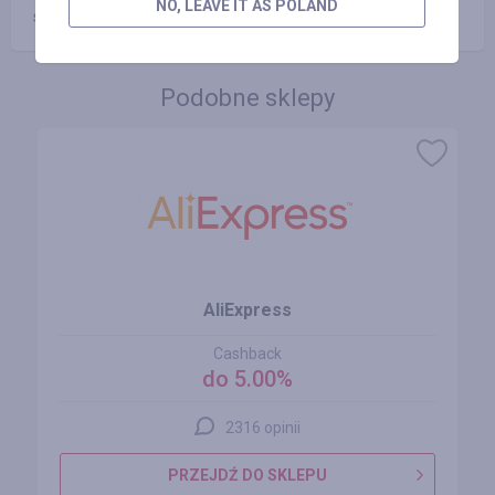
NO, LEAVE IT AS POLAND
specjalnego menu «Wypłata kosztów».
Podobne sklepy
AliExpress
Cashback
do 5.00%
2316 opinii
PRZEJDŹ DO SKLEPU