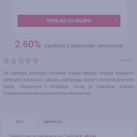
PRZEJDŹ DO SKLEPU
2.60
%
Cashback z opłaconego zamówienia
OPINIE 0
Od samego początku istnienia marka Nadula hołduje zasadom
naturalnej trwałości i luksusu, zachęcając kobiety do bycia pewnymi
siebie, odważnymi i śmiałymi. Teraz to marzenie zostało
zrealizowane przez projektantów Nadula Hair.
INFO
GWARANCJA
Średni czas oczekiwania na Cashback:
46 dni