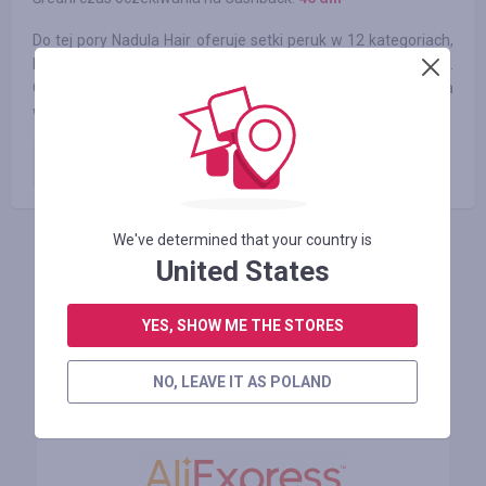
Do tej pory Nadula Hair oferuje setki peruk w 12 kategoriach,
które spełniają indywidualne potrzeby różnych kobiet.
Obecnie Nadula Hair można znaleźć w ponad 50 krajach na
wszystkich kontynentach świata.
Zamówienie opłacone
2.60
%
We've determined that your country is
ZALOGUJ SIĘ, ŻEBY ZOSTAWIĆ OPINIĘ
United States
YES, SHOW ME THE STORES
Podobne sklepy
NO, LEAVE IT AS POLAND