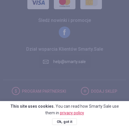
Śledź nowinki i promocje
Dział wsparcia Klientów Smarty.Sale
help@smarty.sale
PROGRAM
PARTNERSKI
DODAJ
SKLEP
This site uses cookies.
You can read how Smarty Sale use
POLSKA
them in
privacy policy
Ok, got it
© 2026. Smarty.Sale. All rights reserved.
Umowa kliencka
Polityka