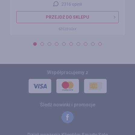
2316 opinii
PRZEJDŹ DO SKLEPU
SZCZEGÓŁY
Współpracujemy z
Śledź nowinki i promocje
Dział wsparcia Klientów Smarty.Sale