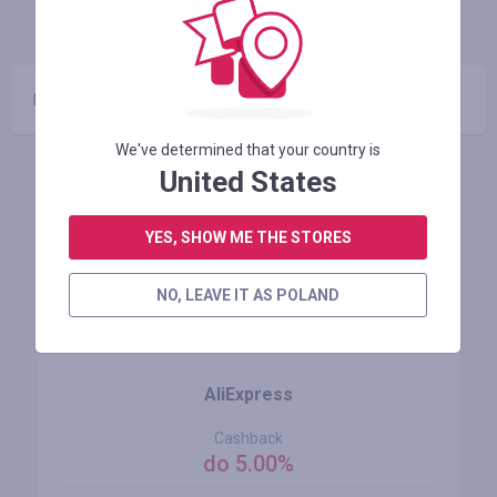
INFO
GWARANCJA
KUPONY
(0)
Brak promocje
We've determined that your country is
United States
Podobne sklepy
YES, SHOW ME THE STORES
NO, LEAVE IT AS POLAND
AliExpress
Cashback
do 5.00%