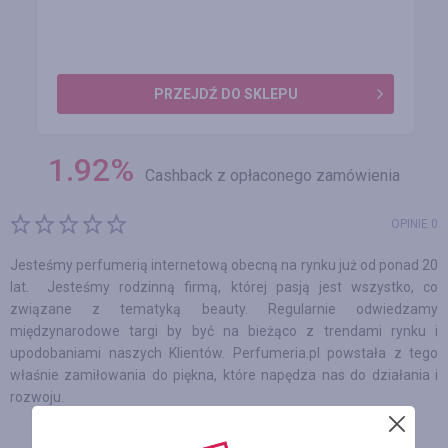
PRZEJDŹ DO SKLEPU
1.92
%
Cashback z opłaconego zamówienia
OPINIE 0
Jesteśmy perfumerią internetową obecną na rynku już od ponad 20
lat. Jesteśmy rodzinną firmą, której pasją jest wszystko, co
związane z tematyką beauty. Regularnie odwiedzamy
międzynarodowe targi by być na bieżąco z trendami rynku i
upodobaniami naszych Klientów. Perfumeria.pl powstała z tego
właśnie zamiłowania do piękna, które napędza nas do działania i
rozwoju.