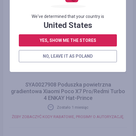
Zostało 1 miesiąc
ŻEBY ZOBACZYĆ KODY RABATOWE, PROSIMY O AUTORYZACJĘ.
We've determined that your country is
United States
SYA0022476 Xiaomi Redmi Note 12R Butterfly
Love Flower Tłoczone skórzane etui na
YES, SHOW ME THE STORES
telefon
Zostało 1 miesiąc
NO, LEAVE IT AS POLAND
ŻEBY ZOBACZYĆ KODY RABATOWE, PROSIMY O AUTORYZACJĘ.
SYA0027908 Poduszka powietrzna
gradientowa Xiaomi Poco X7 Pro/Redmi Turbo
4 ENKAY Hat-Prince
Zostało 1 miesiąc
ŻEBY ZOBACZYĆ KODY RABATOWE, PROSIMY O AUTORYZACJĘ.