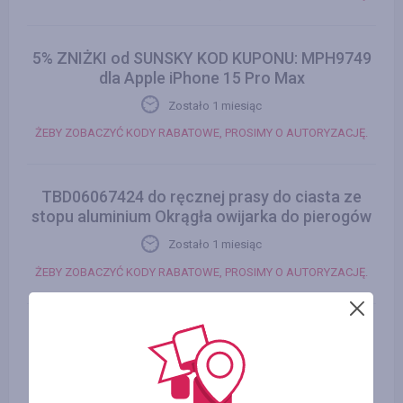
5% ZNIŻKI od SUNSKY KOD KUPONU: MPH9749
dla Apple iPhone 15 Pro Max
Zostało 1 miesiąc
ŻEBY ZOBACZYĆ KODY RABATOWE, PROSIMY O AUTORYZACJĘ.
TBD06067424 do ręcznej prasy do ciasta ze
stopu aluminium Okrągła owijarka do pierogów
Zostało 1 miesiąc
ŻEBY ZOBACZYĆ KODY RABATOWE, PROSIMY O AUTORYZACJĘ.
EDA0060575 Etui na telefon OnePlus Ace 2
Pro Gradient z brokatem w proszku
galwanizowane