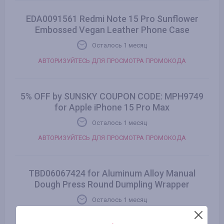
EDA0091561 Redmi Note 15 Pro Sunflower
Embossed Vegan Leather Phone Case
Осталось 1 месяц
АВТОРИЗУЙТЕСЬ ДЛЯ ПРОСМОТРА ПРОМОКОДА
5% OFF by SUNSKY COUPON CODE: MPH9749
for Apple iPhone 15 Pro Max
Осталось 1 месяц
АВТОРИЗУЙТЕСЬ ДЛЯ ПРОСМОТРА ПРОМОКОДА
TBD06067424 for Aluminum Alloy Manual
Dough Press Round Dumpling Wrapper
Осталось 1 месяц
АВТОРИЗУЙТЕСЬ ДЛЯ ПРОСМОТРА ПРОМОКОДА