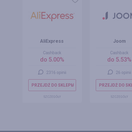
s
AliExpress
Joom
Cashback
Cashback
do 5.00%
do 5.53%
2316 opinii
26 opinii
EPU
PRZEJDŹ DO SKLEPU
PRZEJDŹ DO SK
SZCZEGÓŁY
SZCZEGÓŁY