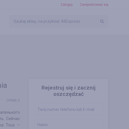
Zaloguj
Zarejestrować się
ia
Rejestruj się i zacznij
oszczędzać
OPINIE 0
маленького
ть. Сейчас
ка Tous –