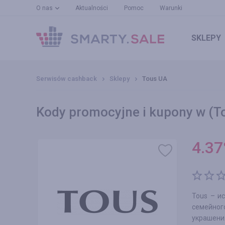
O nas
Aktualności
Pomoc
Warunki
SKLEPY
Serwisów cashback
Sklepy
Tous UA
Kody promocyjne i kupony w (T
4.37
Tous – и
семейног
украшени