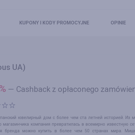
KUPONY
I KODY PROMOCYJNE
OPINIE
ous UA)
%
—
Cashback z opłaconego zamówien
спанский ювелирный дом с более чем ста летней историей. Из 
о магазинчика компания превратилась в всемирно известную се
я бренда можно купить в более чем 50 странах мира. Миш