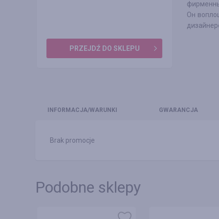
фирменны
Он вопло
дизайнер
PRZEJDŹ DO SKLEPU
INFO
RMACJA/WARUNKI
GWARANCJA
Brak promocje
Podobne sklepy