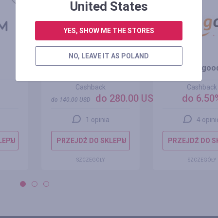
+100%
United States
YES, SHOW ME THE STORES
NO, LEAVE IT AS POLAND
Alibaba
Banggoo
Cashback
Cashback
do 280.00 USD
do 6.50
do
140.00
USD
1 opinia
4 opini
LEPU
PRZEJDŹ DO SKLEPU
PRZEJDŹ DO S
SZCZEGÓŁY
SZCZEGÓŁY