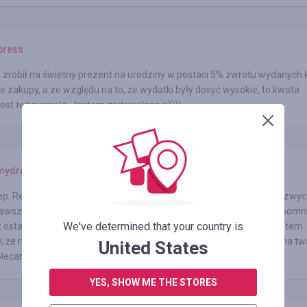
press
 zrobił mi świetny prezent na urodziny w postaci 5% zwrotu wydanych
 zakupy, a ze względu na to, że wydatki były dosyć wysokie, to kwota
est też niemała. Jestem zadowolona =))))
ydress.com
ep. Regularnie kupuję tu rzeczy dla swojej żony. Już na tyle się przyzwy
zawsze wybieram potrzebny rozmiar. Moja małżonka już chyba zapomni
We've determined that your country is
z ostatni sama odświeżała swoją garderobę. Jej się podoba, a ja jestem
 że robię jej przyjemność. Asortyment, ceny, obsługa – wszystko na t
United States
lecam ten sklep, jest świetny.
YES, SHOW ME THE STORES