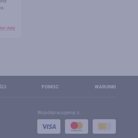
mnie
na.
.
,
tać dalej
ŚCI
POMOC
WARUNKI
Współpracujemy z