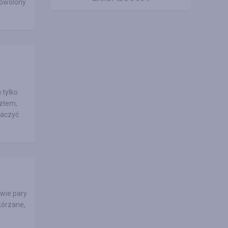
dowolony
 tylko
azłem,
maczyć
dwie pary
kórzane,