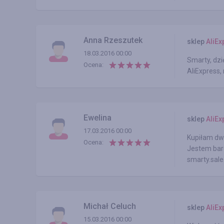
Anna Rzeszutek
sklep
AliEx
18.03.2016 00:00
Smarty, dzi
Ocena:
AliExpress,
Ewelina
sklep
AliEx
17.03.2016 00:00
Kupiłam dw
Ocena:
Jestem bard
smarty.sale
Michał Celuch
sklep
AliEx
15.03.2016 00:00