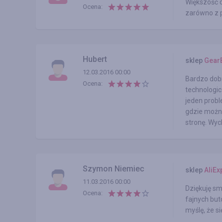
Większość 
Ocena:
zarówno z p
Hubert
sklep
Gear
12.03.2016 00:00
Bardzo dobr
Ocena:
technologic
jeden probl
gdzie możn
stronę. Wyc
Szymon Niemiec
sklep
AliEx
11.03.2016 00:00
Dziękuję sm
Ocena:
fajnych but
myślę, że s