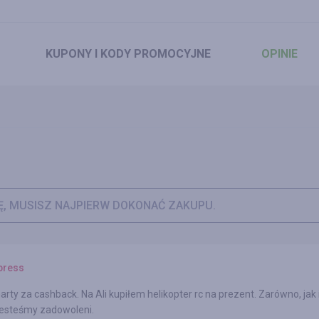
KUPONY
I KODY PROMOCYJNE
OPINIE
Ę, MUSISZ NAJPIERW DOKONAĆ ZAKUPU.
press
arty za cashback. Na Ali kupiłem helikopter rc na prezent. Zarówno, jak 
jesteśmy zadowoleni.