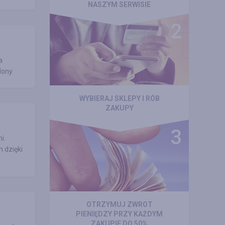
NASZYM SERWISIE
a
lony.
WYBIERAJ SKLEPY I RÓB
ZAKUPY
i.
 dzięki
OTRZYMUJ ZWROT
PIENIĘDZY PRZY KAŻDYM
ZAKUPIE DO 50%