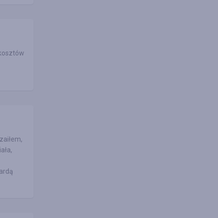
 kosztów
czaiłem,
ała,
wardą