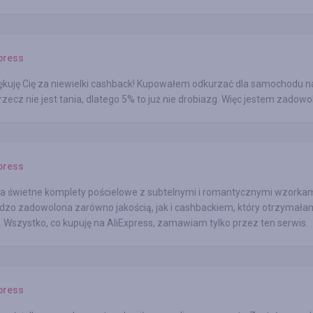
press
ękuję Cię za niewielki cashback! Kupowałem odkurzać dla samochodu n
 rzecz nie jest tania, dlatego 5% to już nie drobiazg. Więc jestem zadowo
press
a świetne komplety pościelowe z subtelnymi i romantycznymi wzorkam
zo zadowolona zarówno jakością, jak i cashbackiem, który otrzymałam
. Wszystko, co kupuję na AliExpress, zamawiam tylko przez ten serwis.
press