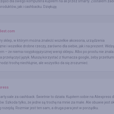
części dla swego komputera kupiłem na ali przez smarty. Zostałem za
roduktów, jak i cashbacku. Dziękuję.
Best.com
y sklep, w którym można znaleźć wszelkie akcesoria, urządzenia
zne i wszelkie drobne rzeczy, zarówno dla siebie, jak i na prezent. Widzę
em – że niema rosyjskojęzycznej wersji sklepu. Albo po prostu nie znal
a przełączyć język. Muszę korzystać z tłumacza google, żeby przetłu
hodzi trochę niechlujnie, ale wszystko da się zrozumieć.
press
arty.sale za cashback. Świetnie to działa. Kupiłem sobie na Aliexpress 
ów. Szkoda tylko, że jedne są trochę na mnie za małe. Ale obuwie jest s
ię rozejdą. Rozmiar jest ten sam, a druga para jest w porządku.