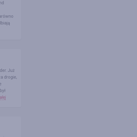
nd
Zarówno
lbiają
der. Już
a drogie,
e
był
alej