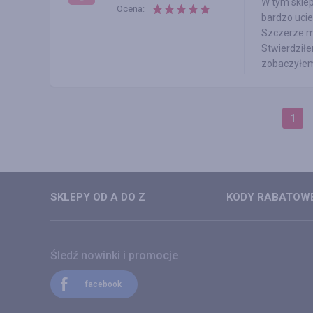
W tym sklep
Ocena:
bardzo ucie
Szczerze mó
Stwierdziłe
zobaczyłem,
1
SKLEPY OD A DO Z
KODY RABATOWE
Śledź nowinki i promocje
facebook