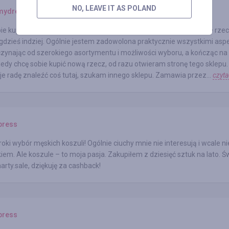
NO, LEAVE IT AS POLAND
ydress.com
ie kupiłam prawie wszystko. Nie da się znaleźć w mojej garderobie rzec
gdzieś indziej. Ogólnie jestem zadowolona praktycznie wszystkimi asp
czynając od szerokiego asortymentu i możliwości wyboru, a kończąc na 
iedy chcę sobie kupić nową rzecz, od razu otwieram stronę tego sklepu. I
aje radę znaleźć coś tutaj, szukam innego sklepu. Zamawia przez...
czyta
press
oki wybór męskich koszuli! Ogólnie ciuchy mnie nie interesują i wcale n
iem. Ale koszule – to moja pasja. Zakupiłem z dziesięć sztuk na lato. Ś
rty.sale, dziękuję za cashback!
press