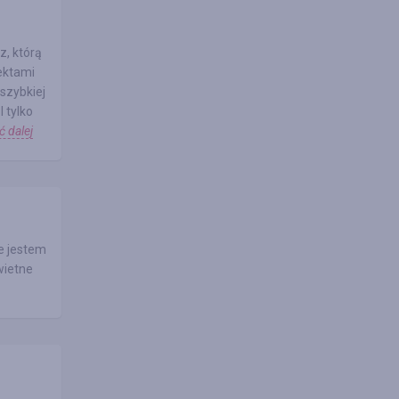
z, którą
ektami
szybkiej
 tylko
ć dalej
ie jestem
wietne