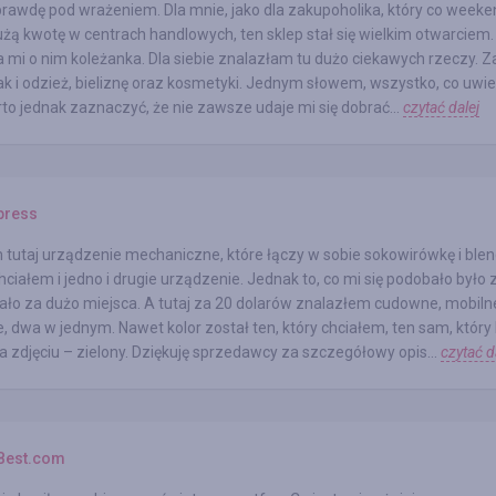
awdę pod wrażeniem. Dla mnie, jako dla zakupoholika, który co weeke
żą kwotę w centrach handlowych, ten sklep stał się wielkim otwarciem.
 mi o nim koleżanka. Dla siebie znalazłam tu dużo ciekawych rzeczy. 
jak i odzież, bieliznę oraz kosmetyki. Jednym słowem, wszystko, co uwie
rto jednak zaznaczyć, że nie zawsze udaje mi się dobrać...
czytać dalej
press
utaj urządzenie mechaniczne, które łączy w sobie sokowirówkę i blen
ciałem i jedno i drugie urządzenie. Jednak to, co mi się podobało było z
ło za dużo miejsca. A tutaj za 20 dolarów znalazłem cudowne, mobiln
, dwa w jednym. Nawet kolor został ten, który chciałem, ten sam, który 
 zdjęciu – zielony. Dziękuję sprzedawcy za szczegółowy opis...
czytać d
Best.com