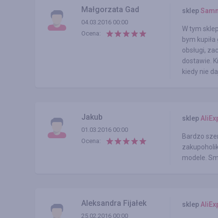
Małgorzata Gad
sklep
Samm
04.03.2016 00:00
W tym sklep
Ocena:
bym kupiła 
obsługi, za
dostawie. K
kiedy nie d
Jakub
sklep
AliEx
01.03.2016 00:00
Bardzo szer
Ocena:
zakupoholik
modele. Sma
Aleksandra Fijałek
sklep
AliEx
25.02.2016 00:00