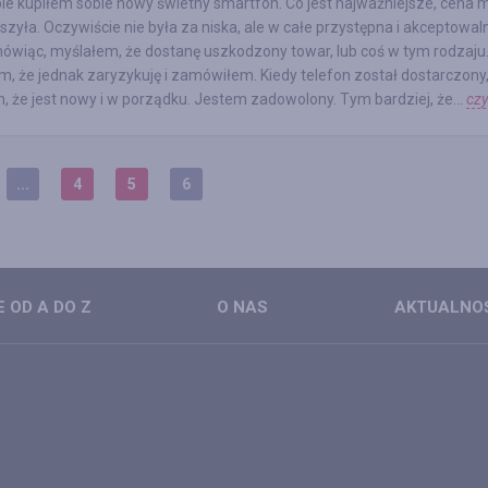
ie kupiłem sobie nowy świetny smartfon. Co jest najważniejsze, cena 
szyła. Oczywiście nie była za niska, ale w całe przystępna i akceptowal
wiąc, myślałem, że dostanę uszkodzony towar, lub coś w tym rodzaju
m, że jednak zaryzykuję i zamówiłem. Kiedy telefon został dostarczony
 że jest nowy i w porządku. Jestem zadowolony. Tym bardziej, że...
czy
...
4
5
6
 OD A DO Z
O NAS
AKTUALNO