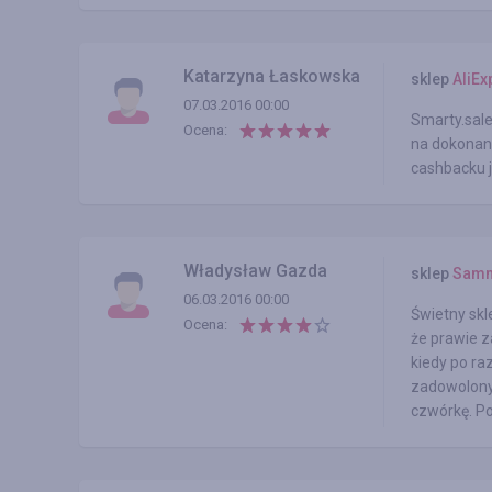
Katarzyna Łaskowska
sklep
AliEx
07.03.2016 00:00
Smarty.sale
Ocena:
na dokonane
cashbacku j
Władysław Gazda
sklep
Samm
06.03.2016 00:00
Świetny skl
Ocena:
że prawie 
kiedy po ra
zadowolony,
czwórkę. Po