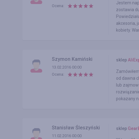
Jestem napr
Ocena:
zostawia du
Powiedziała
akcesoria, 
kobiety. Wa
Szymon Kamiński
sklep
AliEx
13.02.2016 00:00
Zamówiłem t
Ocena:
od dawna ch
lub zajmowa
rozwiązanie
pokazany na
Stanisław Śleszyński
sklep
Gear
11.02.2016 00:00