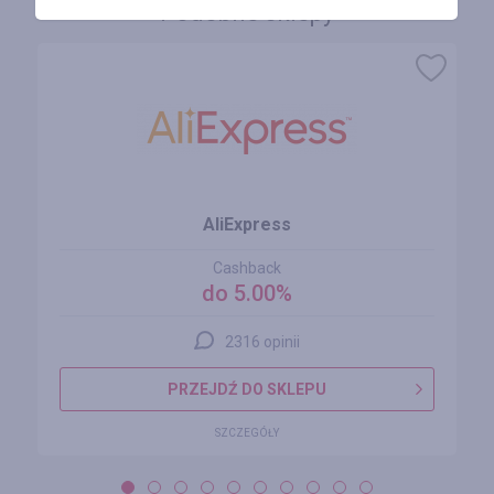
Podobne sklepy
AliExpress
Cashback
do 5.00%
2316 opinii
PRZEJDŹ DO SKLEPU
SZCZEGÓŁY