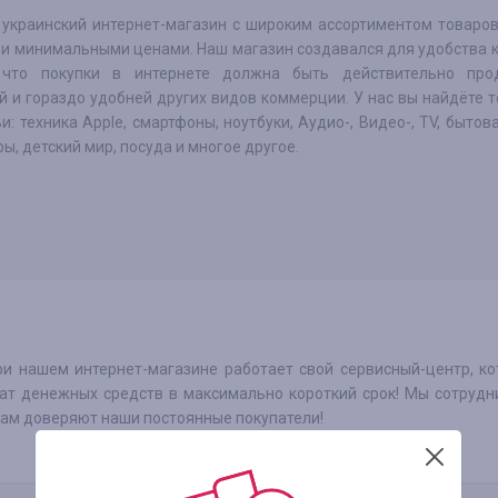
– украинский интернет-магазин с широким ассортиментом товаро
 и минимальными ценами. Наш магазин создавался для удобства к
что покупки в интернете должна быть действительно прод
й и гораздо удобней других видов коммерции. У нас вы найдёте 
и: техника Apple, смартфоны, ноутбуки, Аудио-, Видео-, TV, бытова
ы, детский мир, посуда и многое другое.
ри нашем интернет-магазине работает свой сервисный-центр, к
рат денежных средств в максимально короткий срок! Мы сотруд
нам доверяют наши постоянные покупатели!