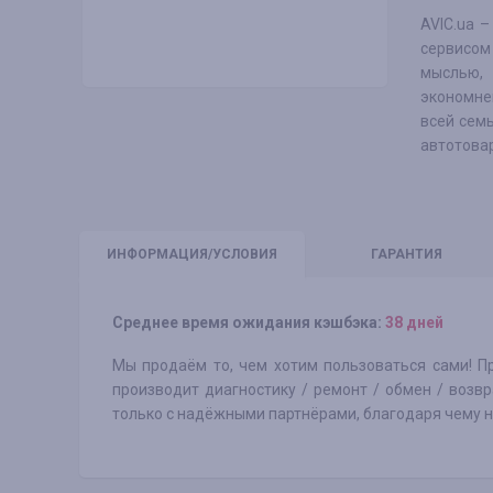
AVIC.ua 
сервисом
мыслью, 
экономне
всей семь
автотовар
ИНФО
РМАЦИЯ/УСЛОВИЯ
ГАРАНТИЯ
Среднее время ожидания кэшбэка:
38 дней
Мы продаём то, чем хотим пользоваться сами! П
производит диагностику / ремонт / обмен / возв
только с надёжными партнёрами, благодаря чему 