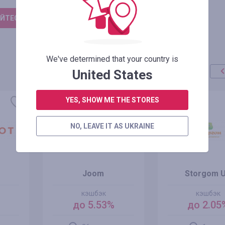
ЙТЕСЬ, ЧТОБЫ ОСТАВИТЬ ОТЗЫВ
We've determined that your country is
United States
YES, SHOW ME THE STORES
NO, LEAVE IT AS UKRAINE
Joom
Storgom 
кэшбэк
кэшбэк
до 5.53%
до 2.05