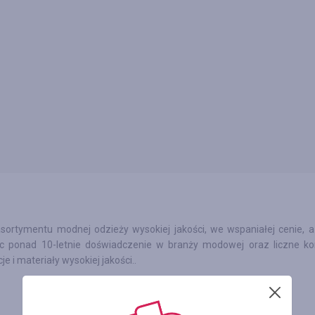
ortymentu modnej odzieży wysokiej jakości, we wspaniałej cenie, a
ąc ponad 10-letnie doświadczenie w branży modowej oraz liczne ko
 i materiały wysokiej jakości..