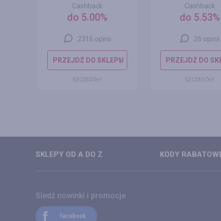
Cashback
Cashback
do 5.00%
do 5.53%
2316 opinii
26 opinii
EPU
PRZEJDŹ DO SKLEPU
PRZEJDŹ DO SK
SZCZEGÓŁY
SZCZEGÓŁY
SKLEPY OD A DO Z
KODY RABATOWE
Śledź nowinki i promocje
facebook