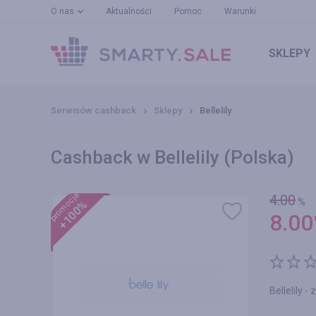
O nas
Aktualności
Pomoc
Warunki
SKLEPY
Serwisów cashback
Sklepy
Bellelily
Cashback w Bellelily (Polska)
promocja
4.00
%
+100%
8.00
Bellelily -