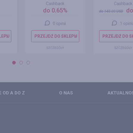
Cashback
Cashback
do 0.65%
do
do
140.00
USD
0 opinii
1 opini
LEPU
PRZEJDŹ DO SKLEPU
PRZEJDŹ DO S
SZCZEGÓŁY
SZCZEGÓŁY
 OD A DO Z
O NAS
AKTUALNO