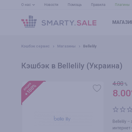
О нас
Новости
Помощь
Правила
Плагины
МАГАЗИ
Кэшбэк сервис
Магазины
Bellelily
Кэшбэк в Bellelily (Украина)
4.00
акция
%
+100%
8.00
Bellelily
интернет