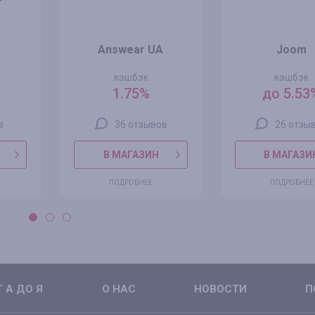
Answear UA
Joom
кэшбэк
кэшбэк
1.75%
до 5.53
в
36 отзывов
26 отзы
В МАГАЗИН
В МАГАЗИ
ПОДРОБНЕЕ
ПОДРОБНЕЕ
 А ДО Я
О НАС
НОВОСТИ
П