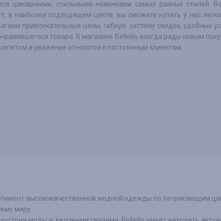
тся шикарными, стильными новинками самых разных стилей. Вс
т, в наиболее подходящем цвете, вы сможете купить у нас легко
агаем привлекательные цены, гибкую систему скидок, удобные у
нравившегося товара. В магазине Bellelily всегда рады новым поку
трепетом и уважение относятся к постоянным клиентам.
ортимент высококачественной модной одежды по потрясающим це
ему миру.
устрии моды и деловыми связями, Bellelily умеет находить акту