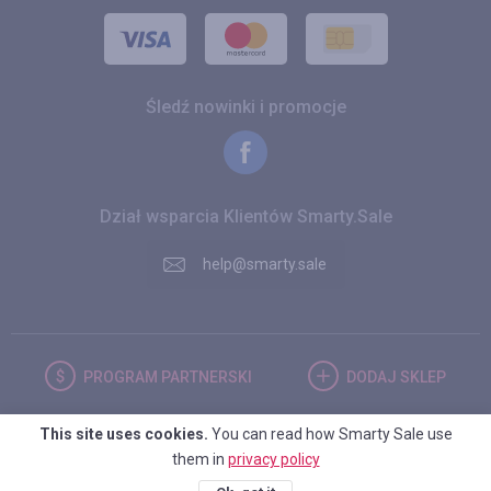
Śledź nowinki i promocje
Dział wsparcia Klientów Smarty.Sale
help@smarty.sale
PROGRAM
PARTNERSKI
DODAJ
SKLEP
This site uses cookies.
You can read how Smarty Sale use
POLSKA
them in
privacy policy