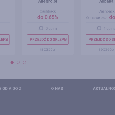
Allegro.pl
Alibaba
Cashback
Cashback
do 0.65%
do
do
140.00
USD
0 opinii
1 opini
LEPU
PRZEJDŹ DO SKLEPU
PRZEJDŹ DO S
SZCZEGÓŁY
SZCZEGÓŁY
 OD A DO Z
O NAS
AKTUALNO