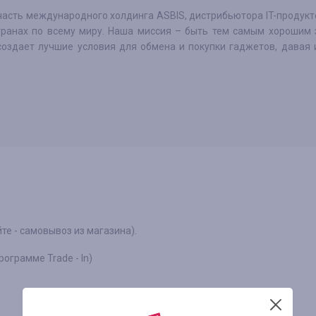
часть международного холдинга ASBIS, дистрибьютора IT-продукт
транах по всему миру. Наша миссия – быть тем самым хорошим 
создает лучшие условия для обмена и покупки гаджетов, давая
йте - самовывоз из магазина).
ограмме Trade - In)