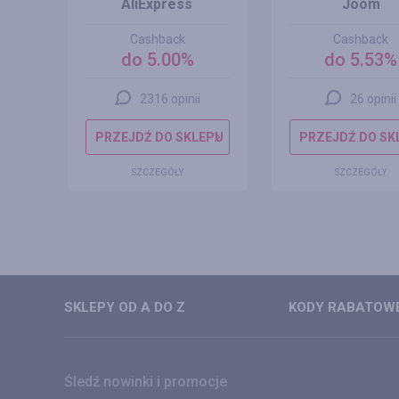
AliExpress
Joom
Cashback
Cashback
do 5.00%
do 5.53%
2316 opinii
26 opinii
EPU
PRZEJDŹ DO SKLEPU
PRZEJDŹ DO SK
SZCZEGÓŁY
SZCZEGÓŁY
SKLEPY OD A DO Z
KODY RABATOWE
Śledź nowinki i promocje