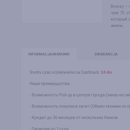
Breezy – 
чем 75 с
который 
жизнь.
INFO
RMACJA/WARUNKI
GWARANCJA
Średni czas oczekiwania na Cashback:
24 dni
Наши преимущества:
- Возможность Pick up в центре города (заказ на са
- Возможность покупки в зачет (Обмен техники по пр
- Кредит до 36 месяцев от нескольких банков
- Гарантия до 1 года