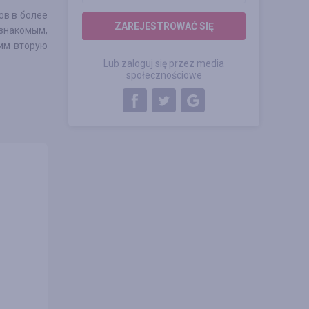
ов в более
ZAREJESTROWAĆ SIĘ
знакомым,
 им вторую
Lub zaloguj się przez media
społecznościowe