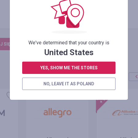
We've determined that your country is
 SIĘ, ŻEBY ZOSTAWIĆ OPINIĘ
United States
YES, SHOW ME THE STORES
NO, LEAVE IT AS POLAND
promocja
+100%