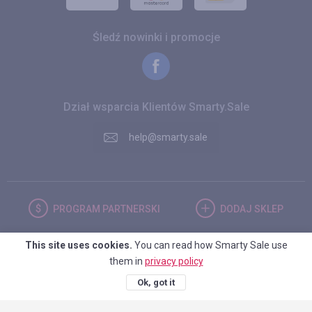
Śledź nowinki i promocje
Dział wsparcia Klientów Smarty.Sale
help@smarty.sale
PROGRAM
PARTNERSKI
DODAJ
SKLEP
This site uses cookies.
You can read how Smarty Sale use
POLSKA
them in
privacy policy
Ok, got it
© 2026. Smarty.Sale. All rights reserved.
Umowa kliencka
Polityka
prywatności