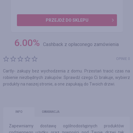
PRZEJDŹ DO SKLEPU
6.00
%
Cashback z opłaconego zamówienia
OPINIE 0
Cartly- zakupy bez wychodzenia z domu. Przestań tracić czas na
robienie niezbędnych zakupów. Sprawdź czego Ci brakuje, wybierz
produkty na naszej stronie, a one zapukają do Twoich drzwi.
INFO
GWARANCJA
Zapewniamy dostawę ogólnodostępnych produktów
codziennego użytku oraz żywności pod Twoje drzwi tak