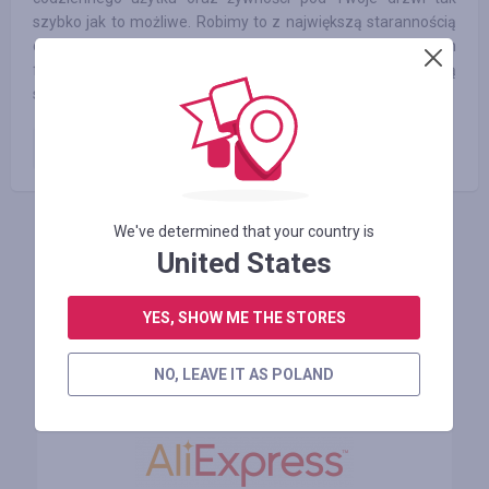
szybko jak to możliwe. Robimy to z największą starannością
oraz przy użyciu selektywnie wybranych i poinformowanych
firm kurierskich tylko po to, aby zapewnić największą
satysfakcję z Twojego zamówienia.
Zamówienie opłacone
6.00
%
We've determined that your country is
ZALOGUJ SIĘ, ŻEBY ZOSTAWIĆ OPINIĘ
United States
YES, SHOW ME THE STORES
Podobne sklepy
NO, LEAVE IT AS POLAND