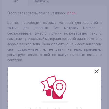
INFO
GWARANCJA
Średni czas oczekiwania na Cashback:
27 dni
Dormeo производит высокие матрасы для кроватей и
тонкие для диванов. Все матрасы Dormeo -
беспружинные. Вместо пружин использовано пену с
памятью - уникальный материал, который адаптируется к
форме вашего тела. Пена с памятью не имеет аналогов:
она поддерживает, но не давит на тело, правильно
регулирует тепло, в ней не живут пылевые клещи и
бактерии.
Продукция Dormeo была разработана в Италии. Сейчас в
Италии сосредоточено только производство матрасов,
все остальные товары производятся в Китае, но
разработкой товара, внедрением технологий и контролем
качества занимаются европейские специалисты.
Регион:
Украина, кроме Луганской, Донецкой областей и АР
Крым.