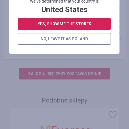
We've determined that your country is
Примечание**:
United States
Уважаемые пользователи, обратите
внимание, что Cashback в данном магазине возвращается
только при оформлении интернет-заказа и получить
YES, SHOW ME THE STORES
кэшбэк можно только на нашем сайте!
В случае
возникновения вопросов, обращайтесь в службу
NO, LEAVE IT AS POLAND
поддержки Smarty Sale
, пожалуйста, не пишите в службу
поддержки интернет-магазина.
ZALOGUJ SIĘ, ŻEBY ZOSTAWIĆ OPINIĘ
Podobne sklepy