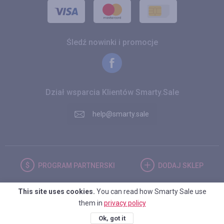
Śledź nowinki i promocje
Dział wsparcia Klientów Smarty.Sale
help@smarty.sale
PROGRAM
PARTNERSKI
DODAJ
SKLEP
This site uses cookies.
You can read how Smarty Sale use
POLSKA
them in
privacy policy
Ok, got it