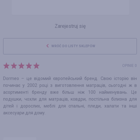
Zarejestruj się
WRÓĆ DO LISTY SKLEPÓW
OPINIE 0
Dormeo – це відомий європейський бренд. Свою історію він
починає у 2002 році з виготовлення матраців, сьогодні ж в
асортименті бренду вже більш ніж 100 найменувань. Це
подушки, чохли для матраців, ковдри, постільна білизна для
дітей і дорослих, меблі для спальні, пледи, халати та інші
аксесуари для дому.