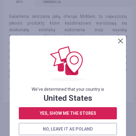
INFO
GWARANCJA
Galanteria skórzana jaką oferuje McKlein, to najwyższej
jakości produkty, które każdorazowo wyróżniają się
doskonałą estetyką wykonania oraz wysoką
funkcjonalnością. Wśród produktów oferowanych przez firmę
McKlein znajdą Państwo m.in. eleganckie teczki skórzane,
plecaki skórzane, torby na ramię, pokrowce na laptopy,
pojemne torby na kółkach, a także trwałe i niezwykle
estetyczne portfele skórzane o różnych kształtach czy
poręczne etui skórzane do przechowywania wizytówek lub
kluczy.
Uwaga:
4% dla zamówień produktów McKlein
We've determined that your country is
United States
YES, SHOW ME THE STORES
ZALOGUJ SIĘ, ŻEBY ZOSTAWIĆ OPINIĘ
NO, LEAVE IT AS POLAND