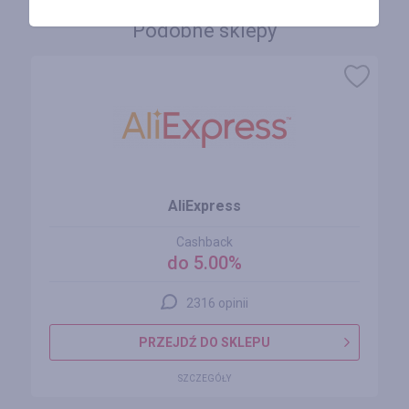
Podobne sklepy
AliExpress
Cashback
do 5.00%
2316 opinii
PRZEJDŹ DO SKLEPU
SZCZEGÓŁY