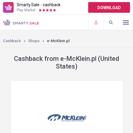
Smarty.Sale - cashback
DOWNLOAD
Play Market:
TERMS OF USE
PLUGINS
Cashback
Shops
e-McKlein.pl
Cashback from e-McKlein.pl (United
States)