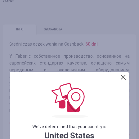
Азии!
INFO
GWARANCJA
Średni czas oczekiwania na Cashback:
60 dni
У Faberlic собственное производство, основанное на
европейских стандартах качества, оснащено самым
передовым и экологичным оборудованием,
автоматическими линиями по производству, фасовке и
упаковке косметической продукции. По уровню
потенциальных мощностей и масштабам
производственных площадей фабрика Faberlic входит в
число самых крупных косметических предприятий
России.
Обратите внимание:
We've determined that your country is
United States
- Кэшбэк зачисляется только в случае если Вы новый