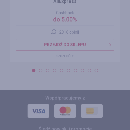
AliExpress
Cashback
do 5.00%
2316 opinii
PRZEJDŹ DO SKLEPU
SZCZEGÓŁY
Współpracujemy z
Śledź nowinki i promocje